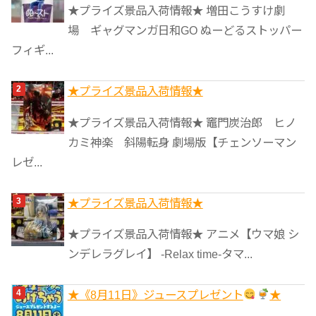
★プライズ景品入荷情報★ 増田こうすけ劇
ー
場 ギャグマンガ日和GO ぬーどるストッパー
フィギ...
★プライズ景品入荷情報★
★プライズ景品入荷情報★ 竈門炭治郎 ヒノ
カミ神楽 斜陽転身 劇場版【チェンソーマン
レゼ...
★プライズ景品入荷情報★
★プライズ景品入荷情報★ アニメ【ウマ娘 シ
ンデレラグレイ】 -Relax time-タマ...
★《8月11日》ジュースプレゼント
★