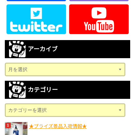
アーカイブ
ア
ー
カ
カテゴリー
イ
ブ
カ
テ
ゴ
★プライズ景品入荷情報★
リ