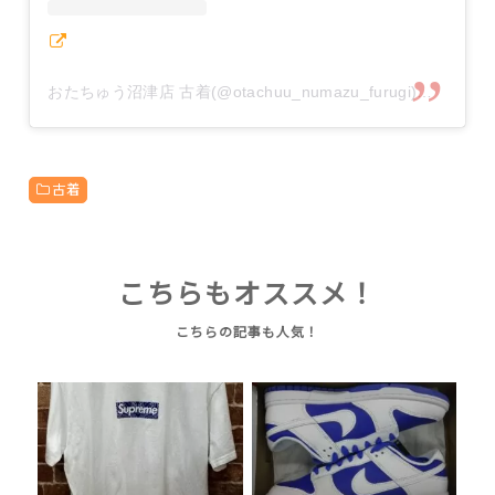
おたちゅう沼津店 古着(@otachuu_numazu_furugi)がシェアした投稿
古着
こちらもオススメ！