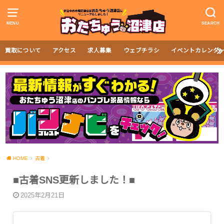
MENU
SEARCH
買取について
アクセス
求人募集
ウェブチラシ
イベントカレンダ
HOME
古着
■古着SNS更新しました！■
2025年2月21日