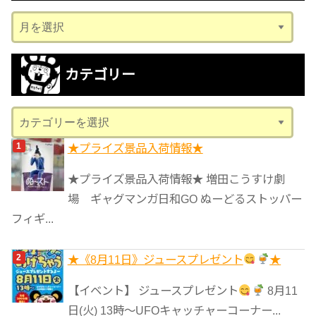
ア
ー
カ
カテゴリー
イ
ブ
カ
テ
★プライズ景品入荷情報★
ゴ
リ
★プライズ景品入荷情報★ 増田こうすけ劇
ー
場 ギャグマンガ日和GO ぬーどるストッパー
フィギ...
★《8月11日》ジュースプレゼント
★
【イベント】 ジュースプレゼント
8月11
日(火) 13時〜UFOキャッチャーコーナー...