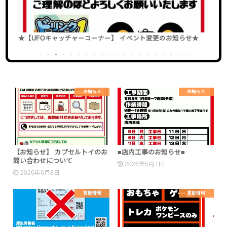
★【UFOキャッチャーコーナー】 イベント変更のお知らせ★
★
ン
1
2
3
4
5
6
7
8
9
10
11
12
13
14
15
16
17
18
19
20
お知らせ
お知らせ
【お知らせ】 カプセルトイのお
■店内工事のお知らせ■
問い合わせについて
2026年5月7日
2026年6月8日
買取情報
買取情報