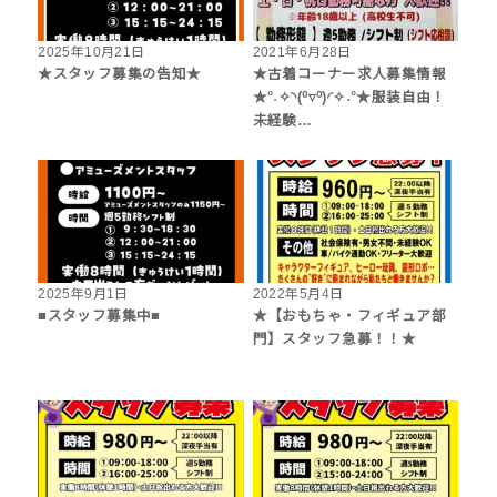
2025年10月21日
2021年6月28日
★スタッフ募集の告知★
★古着コーナー求人募集情報
★°˖✧◝(⁰▿⁰)◜✧˖°★服装自由！
未経験…
2025年9月1日
2022年5月4日
■スタッフ募集中■
★【おもちゃ・フィギュア部
門】スタッフ急募！！★