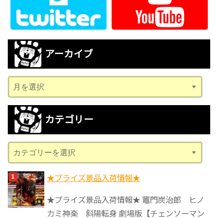
アーカイブ
ア
ー
カ
カテゴリー
イ
ブ
カ
テ
ゴ
★プライズ景品入荷情報★
リ
★プライズ景品入荷情報★ 竈門炭治郎 ヒノ
ー
カミ神楽 斜陽転身 劇場版【チェンソーマン