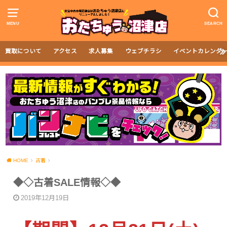
MENU
SEARCH
買取について
アクセス
求人募集
ウェブチラシ
イベントカレンダ
HOME
古着
◆◇古着SALE情報◇◆
2019年12月19日