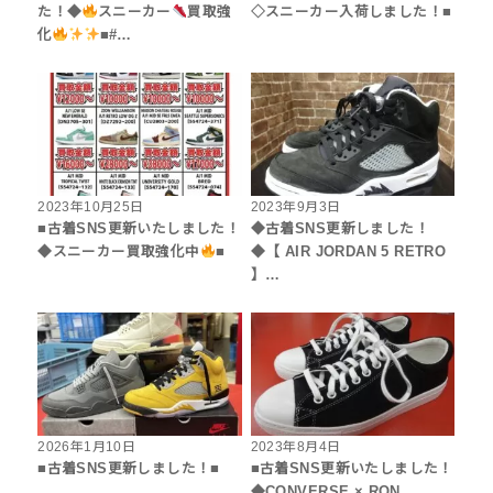
た！◆
スニーカー
買取強
◇スニーカー入荷しました！■
化
■#…
2023年10月25日
2023年9月3日
■古着SNS更新いたしました！
◆古着SNS更新しました！
◆スニーカー買取強化中
■
◆【 AIR JORDAN 5 RETRO
】…
2026年1月10日
2023年8月4日
■古着SNS更新しました！■
■古着SNS更新いたしました！
◆CONVERSE × RON