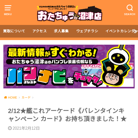
MENU
SEARCH
買取について
アクセス
求人募集
ウェブチラシ
イベントカレンダ
HOME
カード
2/12★艦これアーケード《バレンタインキ
ャンペーン カード》お持ち頂きました！★
2021年2月12日