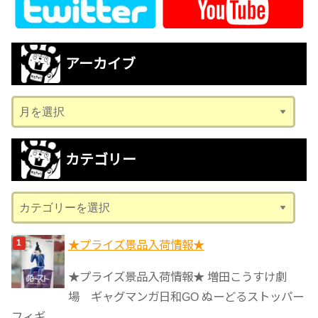
アーカイブ
ア
ー
カ
カテゴリー
イ
ブ
カ
テ
ゴ
★プライズ景品入荷情報★
リ
★プライズ景品入荷情報★ 増田こうすけ劇
ー
場 ギャグマンガ日和GO ぬーどるストッパー
フィギ...