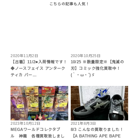
2020年11月2日
2020年10月25日
【古着】11/2■入荷情報です！
10/25 ※数量限定※【鬼滅の
◆ノースフェイス アンターク
刃】コミック強化買取中！
ティカ バー…
(｀・ω・´)ゞ
2023年10月12日
2021年8月3日
MEGAワールドコレクタブ
8/3 こんなの買取りました！
ル 神龍 各種買取致しまし
【A BATHING APE BAPE