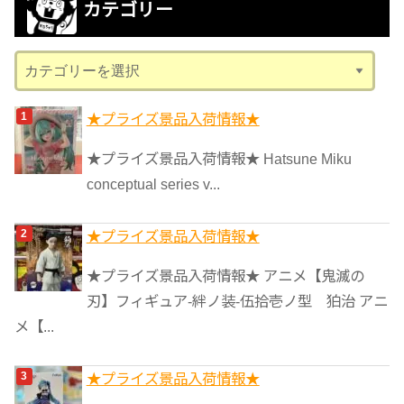
カテゴリー
イ
ブ
カ
テ
ゴ
★プライズ景品入荷情報★
リ
★プライズ景品入荷情報★ Hatsune Miku
ー
conceptual series v...
★プライズ景品入荷情報★
★プライズ景品入荷情報★ アニメ【鬼滅の
刃】フィギュア-絆ノ装-伍拾壱ノ型 狛治 アニ
メ【...
★プライズ景品入荷情報★