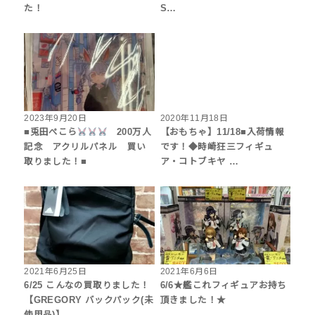
た！
S…
2023年9月20日
2020年11月18日
■兎田ぺこら
200万人
【おもちゃ】11/18■入荷情報
記念 アクリルパネル 買い
です！◆時崎狂三フィギュ
取りました！■
ア・コトブキヤ …
2021年6月25日
2021年6月6日
6/25 こんなの買取りました！
6/6★艦これフィギュアお持ち
【GREGORY バックパック(未
頂きました！★