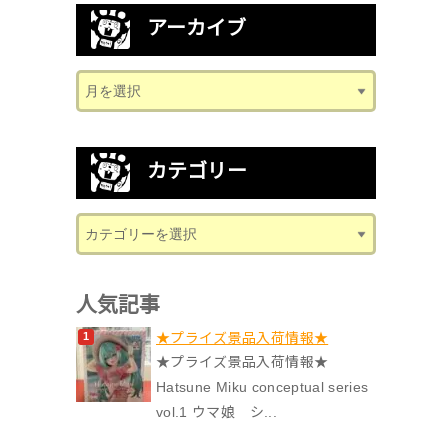
アーカイブ
カテゴリー
人気記事
★プライズ景品入荷情報★
★プライズ景品入荷情報★
Hatsune Miku conceptual series
vol.1 ウマ娘 シ...