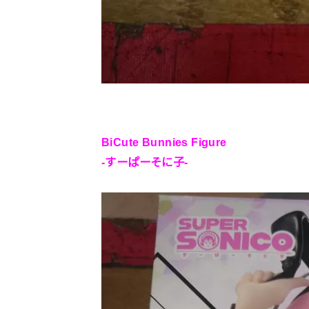
BiCute Bunnies Figure
-すーぱーそに子-