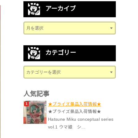
アーカイブ
カテゴリー
人気記事
★プライズ景品入荷情報★
★プライズ景品入荷情報★
Hatsune Miku conceptual series
vol.1 ウマ娘 シ...