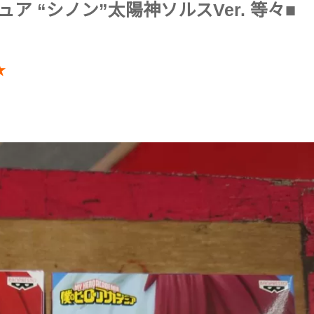
 “シノン”太陽神ソルスVer. 等々■
★