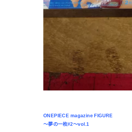
ONEPIECE magazine FIGURE
〜夢の一枚#2〜vol.1