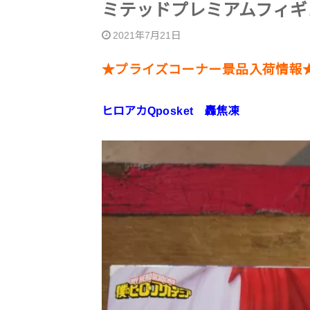
ミテッドプレミアムフィギュア
2021年7月21日
★プライズコーナー景品入荷情報
ヒロアカQposket 轟焦凍