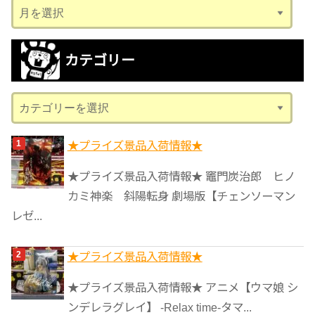
ア
ー
カ
カテゴリー
イ
ブ
カ
テ
ゴ
★プライズ景品入荷情報★
リ
★プライズ景品入荷情報★ 竈門炭治郎 ヒノ
ー
カミ神楽 斜陽転身 劇場版【チェンソーマン
レゼ...
★プライズ景品入荷情報★
★プライズ景品入荷情報★ アニメ【ウマ娘 シ
ンデレラグレイ】 -Relax time-タマ...