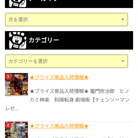
ア
ー
カ
カテゴリー
イ
ブ
カ
テ
ゴ
★プライズ景品入荷情報★
リ
★プライズ景品入荷情報★ 竈門炭治郎 ヒノ
ー
カミ神楽 斜陽転身 劇場版【チェンソーマン
レゼ...
★プライズ景品入荷情報★