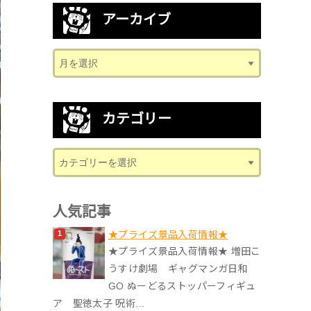
アーカイブ
カテゴリー
人気記事
★プライズ景品入荷情報★
★プライズ景品入荷情報★ 増田こ
うすけ劇場 ギャグマンガ日和
GO ぬーどるストッパーフィギュ
ア 聖徳太子 呪術...