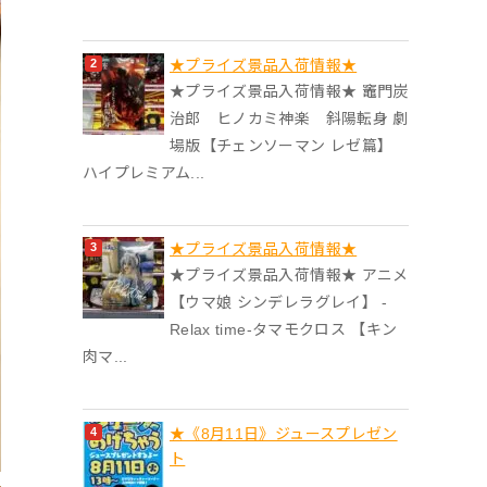
★プライズ景品入荷情報★
★プライズ景品入荷情報★ 竈門炭
治郎 ヒノカミ神楽 斜陽転身 劇
場版【チェンソーマン レゼ篇】
ハイプレミアム...
★プライズ景品入荷情報★
★プライズ景品入荷情報★ アニメ
【ウマ娘 シンデレラグレイ】 -
Relax time-タマモクロス 【キン
肉マ...
★《8月11日》ジュースプレゼン
ト