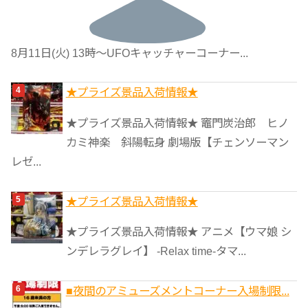
8月11日(火) 13時〜UFOキャッチャーコーナー...
★プライズ景品入荷情報★
★プライズ景品入荷情報★ 竈門炭治郎 ヒノ
カミ神楽 斜陽転身 劇場版【チェンソーマン
レゼ...
★プライズ景品入荷情報★
★プライズ景品入荷情報★ アニメ【ウマ娘 シ
ンデレラグレイ】 -Relax time-タマ...
■夜間のアミューズメントコーナー入場制限...