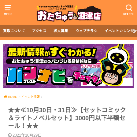
MENU
SEARCH
買取について
アクセス
求人募集
ウェブチラシ
イベントカレンダ
HOME
イベント情報
★★≪10月30日・31日≫【セットコミック
＆ライトノベルセット】3000円以下半額セ
ール！★★
2021年10月29日