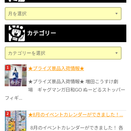
ア
ー
カ
カテゴリー
イ
ブ
カ
テ
ゴ
★プライズ景品入荷情報★
リ
★プライズ景品入荷情報★ 増田こうすけ劇
ー
場 ギャグマンガ日和GO ぬーどるストッパー
フィギ...
★8月のイベントカレンダーができました！...
8月のイベントカレンダーができました！ 各