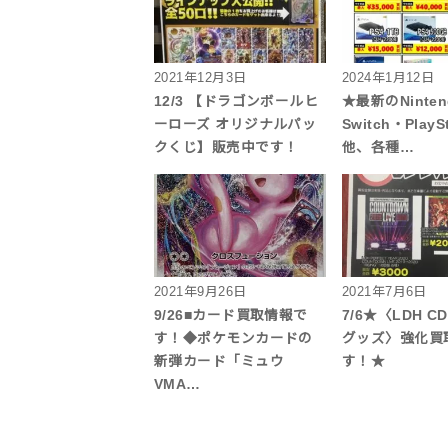
2021年12月3日
2024年1月12日
12/3 【ドラゴンボールヒ
★最新のNinten
ーローズ オリジナルパッ
Switch・PlaySt
クくじ】販売中です！
他、各種…
2021年9月26日
2021年7月6日
9/26■カード買取情報で
7/6★〈LDH C
す！◆ポケモンカードの
グッズ〉強化買
新弾カード「ミュウ
す！★
VMA…