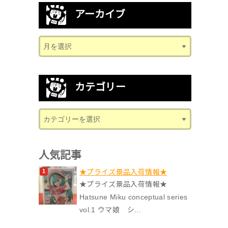
アーカイブ
カテゴリー
人気記事
★プライズ景品入荷情報★
★プライズ景品入荷情報★
Hatsune Miku conceptual series
vol.1 ウマ娘 シ...