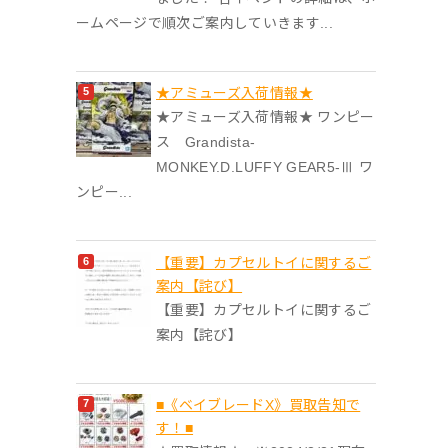
ームページで順次ご案内していきます...
★アミューズ入荷情報★
★アミューズ入荷情報★ ワンピー
ス Grandista-
MONKEY.D.LUFFY GEAR5-Ⅲ ワ
ンピー...
【重要】カプセルトイに関するご
案内【詫び】
【重要】カプセルトイに関するご
案内【詫び】
■《ベイブレードX》買取告知で
す！■