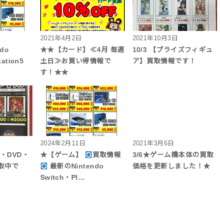
2021年4月2日
2021年10月3日
do
★★【カード】≪4月 毎週
10/3 【プライズフィギュ
ation5
土日≫お買い得情報で
ア】買取情報です！
す！★★
2024年2月11日
2021年3月6日
D・DVD・
★【ゲーム】
買取情報
3/6★ゲーム機本体の買取
取中で
最新のNintendo
価格を更新しました！★
Switch・Pl…