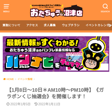
MENU
SEARCH
買取について
アクセス
求人募集
ウェブチラシ
イベントカレンダ
HOME
イベント情報
【1月8日〜10日＊AM10時～PM10時】《ガ
ラポンくじ抽選会》を開催します！
2022年1月5日
2022年1月11日