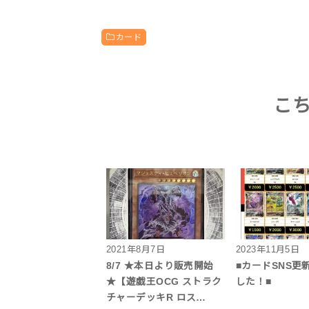
カード
こ
2021年8月7日
2023年11月5日
8/7 ★本日より販売開始
■カードSNS更
★【遊戯王OCG ストラク
した！■
チャーデッキR ロス…