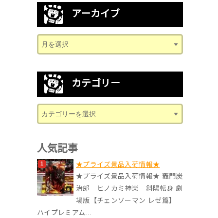
アーカイブ
カテゴリー
人気記事
★プライズ景品入荷情報★
★プライズ景品入荷情報★ 竈門炭
治郎 ヒノカミ神楽 斜陽転身 劇
場版【チェンソーマン レゼ篇】
ハイプレミアム...