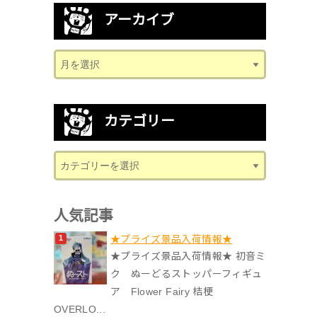
アーカイブ
カテゴリー
人気記事
★プライズ景品入荷情報★
★プライズ景品入荷情報★ 初音ミ
ク ぬーどるストッパーフィギュ
ア Flower Fairy 桔梗
OVERLO...