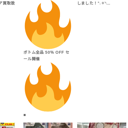
ア買取致
しました！°˖✧◝…
ボトム全品 50％ OFF セ
ール開催
■