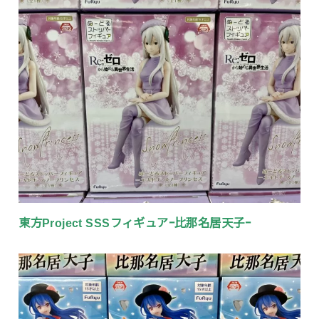
東方Project SSSフィギュアｰ比那名居天子ｰ