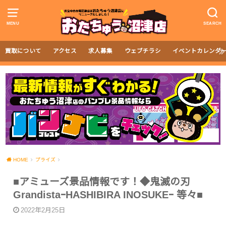
MENU
SEARCH
買取について
アクセス
求人募集
ウェブチラシ
イベントカレンダ
HOME
プライズ
■アミューズ景品情報です！◆鬼滅の刃
GrandistaｰHASHIBIRA INOSUKEｰ 等々■
2022年2月25日