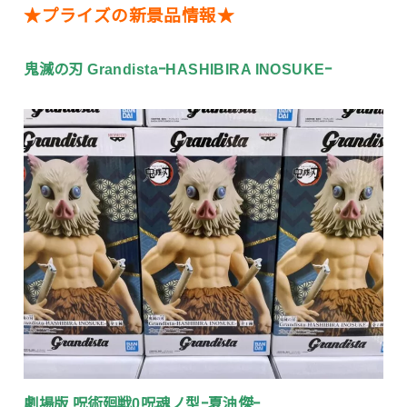
★プライズの新景品情報★
鬼滅の刃 GrandistaｰHASHIBIRA INOSUKEｰ
劇場版 呪術廻戦0呪魂ノ型ｰ夏油傑ｰ