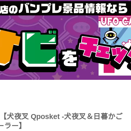
夜叉 Qposket -犬夜叉＆日暮かご
ーラー】