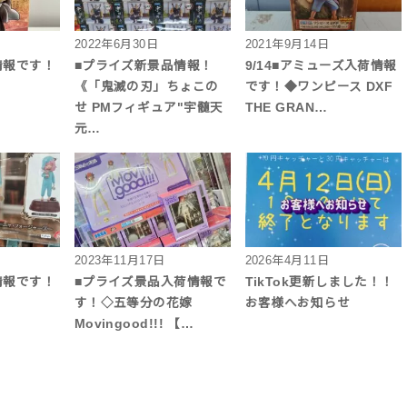
2022年6月30日
2021年9月14日
情報です！
■プライズ新景品情報！
9/14■アミューズ入荷情報
《「鬼滅の刃」ちょこの
です！◆ワンピース DXF
せ PMフィギュア"宇髄天
THE GRAN…
元…
2023年11月17日
2026年4月11日
情報です！
■プライズ景品入荷情報で
TikTok更新しました！！
す！◇五等分の花嫁
お客様へお知らせ
Movingood!!! 【…