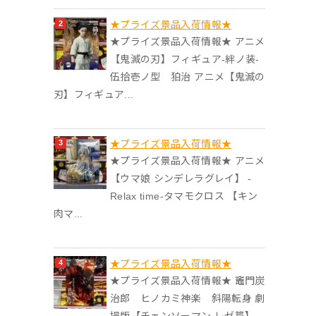
★プライズ景品入荷情報★
★プライズ景品入荷情報★ アニメ
【鬼滅の刃】フィギュア-絆ノ装-
伍拾壱ノ型 狛治 アニメ【鬼滅の
刃】フィギュア...
★プライズ景品入荷情報★
★プライズ景品入荷情報★ アニメ
【ウマ娘 シンデレラグレイ】 -
Relax time-タマモクロス 【キン
肉マ...
★プライズ景品入荷情報★
★プライズ景品入荷情報★ 竈門炭
治郎 ヒノカミ神楽 斜陽転身 劇
場版【チェンソーマン レゼ篇】