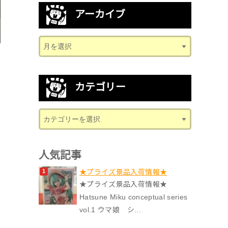
アーカイブ
カテゴリー
人気記事
★プライズ景品入荷情報★
★プライズ景品入荷情報★
Hatsune Miku conceptual series
vol.1 ウマ娘 シ...