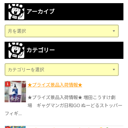
アーカイブ
ア
ー
カ
カテゴリー
イ
ブ
カ
テ
ゴ
★プライズ景品入荷情報★
リ
★プライズ景品入荷情報★ 増田こうすけ劇
ー
場 ギャグマンガ日和GO ぬーどるストッパー
フィギ...