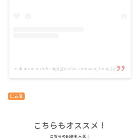
otakaranumazufurugi(@otakaranumazu_furugi)がシェアした投稿
古着
こちらもオススメ！