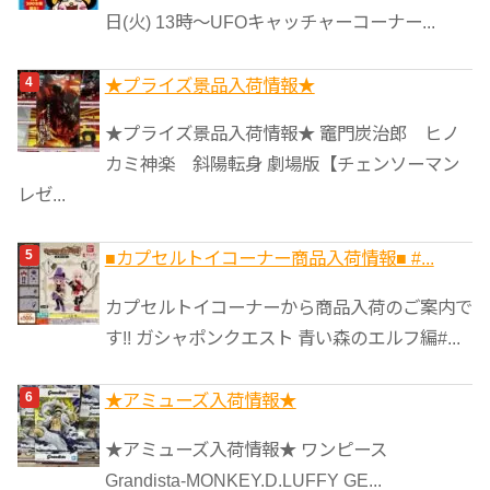
日(火) 13時〜UFOキャッチャーコーナー...
★プライズ景品入荷情報★
★プライズ景品入荷情報★ 竈門炭治郎 ヒノ
カミ神楽 斜陽転身 劇場版【チェンソーマン
レゼ...
■カプセルトイコーナー商品入荷情報■ #...
カプセルトイコーナーから商品入荷のご案内で
す!! ガシャポンクエスト 青い森のエルフ編#...
★アミューズ入荷情報★
★アミューズ入荷情報★ ワンピース
Grandista-MONKEY.D.LUFFY GE...