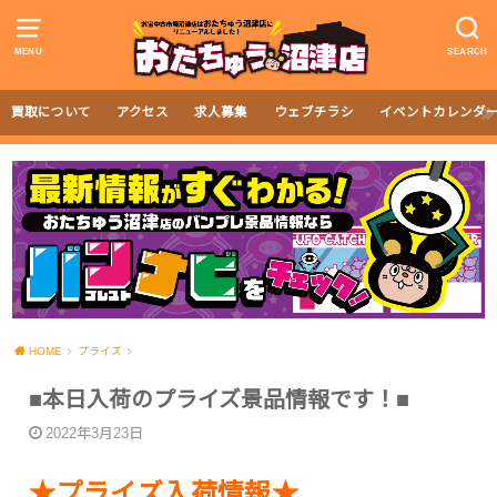
MENU
SEARCH
買取について
アクセス
求人募集
ウェブチラシ
イベントカレンダ
HOME
プライズ
■本日入荷のプライズ景品情報です！■
2022年3月23日
★プライズ入荷情報★