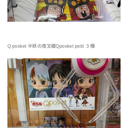
Q posket 半妖の夜叉姫Qposket petit ３種