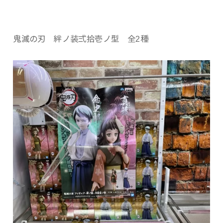
鬼滅の刃 絆ノ装弍拾壱ノ型 全2種