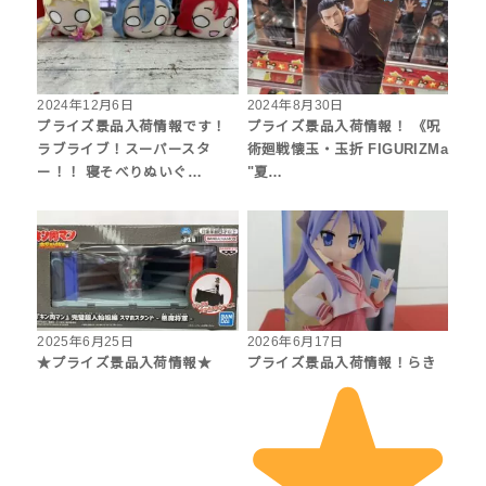
2024年12月6日
2024年8月30日
プライズ景品入荷情報です！
プライズ景品入荷情報！ 《呪
ラブライブ！スーパースタ
術廻戦懐玉・玉折 FIGURIZMa
ー！！ 寝そべりぬいぐ…
"夏…
2025年6月25日
2026年6月17日
★プライズ景品入荷情報★
プライズ景品入荷情報！らき