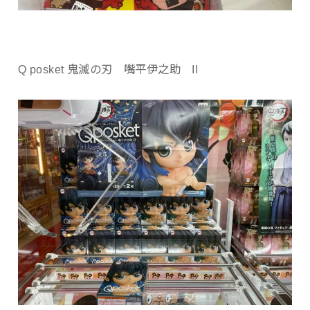
Q posket 鬼滅の刃 嘴平伊之助 II