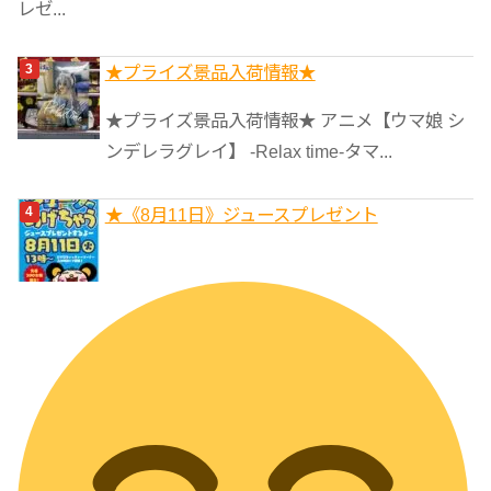
レゼ...
★プライズ景品入荷情報★
★プライズ景品入荷情報★ アニメ【ウマ娘 シ
ンデレラグレイ】 -Relax time-タマ...
★《8月11日》ジュースプレゼント