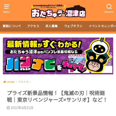
MENU
SEARCH
買取について
アクセス
求人募集
ウェブチラシ
イベントカレンダ
HOME
プライズ
プライズ新景品情報！【鬼滅の刃｜呪術廻
戦｜東京リベンジャーズ×サンリオ】など！
2022年4月21日