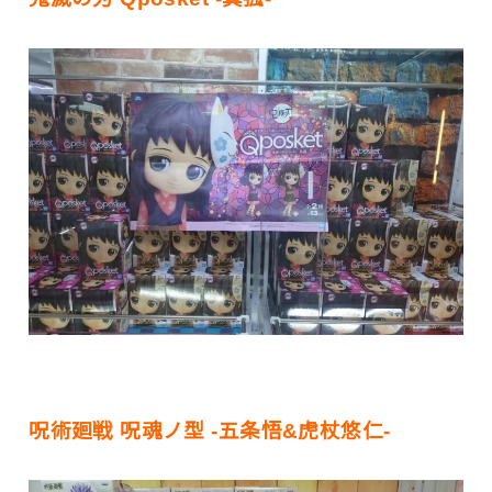
呪術廻戦 呪魂ノ型 -五条悟&虎杖悠仁-