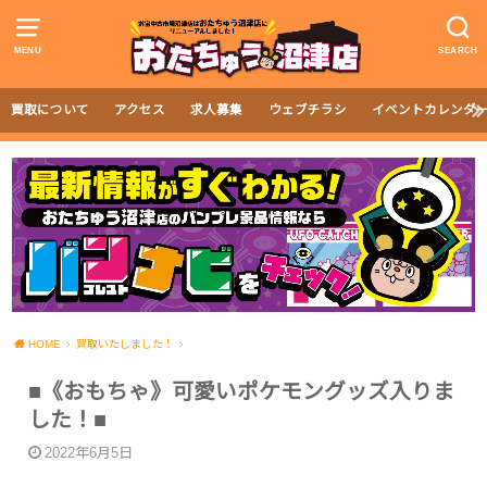
MENU
SEARCH
買取について
アクセス
求人募集
ウェブチラシ
イベントカレンダ
HOME
買取いたしました！
■《おもちゃ》可愛いポケモングッズ入りま
した！■
2022年6月5日