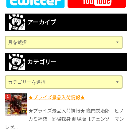
アーカイブ
ア
ー
カ
カテゴリー
イ
ブ
カ
テ
ゴ
★プライズ景品入荷情報★
リ
★プライズ景品入荷情報★ 竈門炭治郎 ヒノ
ー
カミ神楽 斜陽転身 劇場版【チェンソーマン
レゼ...