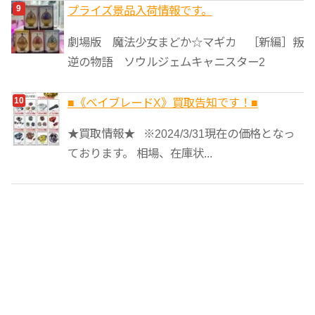
プライズ景品入荷情報です。
劇場版 魔法少女まどか☆マギカ ［新編］叛
逆の物語 ソウルジェムキャニスター2
■《ベイブレードX》買取告知です！■
★買取情報★ ※2024/3/31現在の価格となっ
ております。 相場、在庫状...