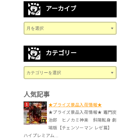
アーカイブ
カテゴリー
人気記事
★プライズ景品入荷情報★
★プライズ景品入荷情報★ 竈門炭
治郎 ヒノカミ神楽 斜陽転身 劇
場版【チェンソーマン レゼ篇】
ハイプレミアム...