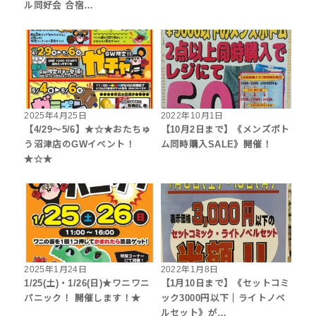
ル同好会 合宿…
2025年4月25日
2022年10月1日
【4/29～5/6】★☆★おたちゅ
【10月2日まで】《メンズボト
う沼津店のGWイベント！
ム同時購入SALE》開催！
★☆★
2025年1月24日
2022年1月8日
1/25(土)・1/26(日)★ワニワニ
【1月10日まで】《セットコミ
パニック！ 開催します！★
ック3000円以下｜ライトノベ
ルセット》が…