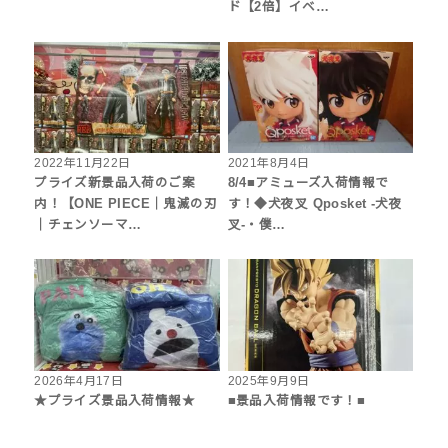
ド【2倍】イベ…
2022年11月22日
2021年8月4日
プライズ新景品入荷のご案
8/4■アミューズ入荷情報で
内！【ONE PIECE｜鬼滅の刃
す！◆犬夜叉 Qposket -犬夜
｜チェンソーマ…
叉-・僕…
2026年4月17日
2025年9月9日
★プライズ景品入荷情報★
■景品入荷情報です！■