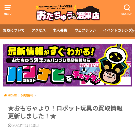
MENU
SEARCH
買取について
アクセス
求人募集
ウェブチラシ
イベントカレンダ
HOME
買取情報
★おもちゃより！ロボット玩具の買取情報
更新しました！★
2023年1月10日