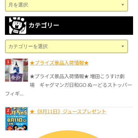
ア
ー
カ
カテゴリー
イ
ブ
カ
テ
ゴ
★プライズ景品入荷情報★
リ
★プライズ景品入荷情報★ 増田こうすけ劇
ー
場 ギャグマンガ日和GO ぬーどるストッパー
フィギ...
★《8月11日》ジュースプレゼント