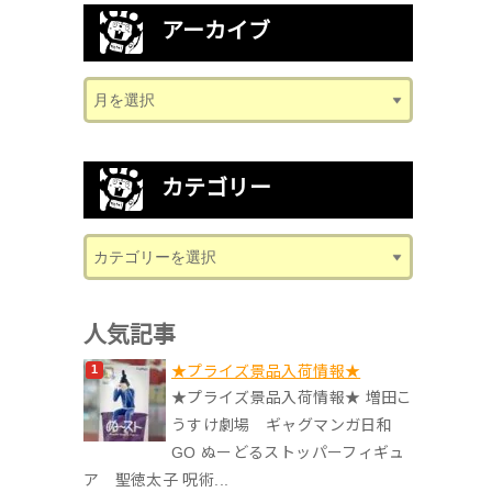
アーカイブ
カテゴリー
人気記事
★プライズ景品入荷情報★
★プライズ景品入荷情報★ 増田こ
うすけ劇場 ギャグマンガ日和
GO ぬーどるストッパーフィギュ
ア 聖徳太子 呪術...