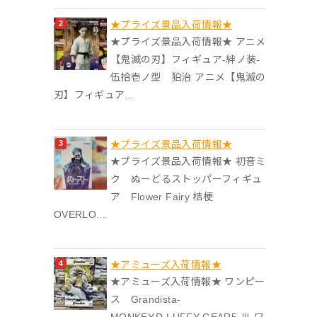
★プライズ景品入荷情報★
★プライズ景品入荷情報★ アニメ
【鬼滅の刃】フィギュア-絆ノ装-
伍拾壱ノ型 狛治 アニメ【鬼滅の
刃】フィギュア...
★プライズ景品入荷情報★
★プライズ景品入荷情報★ 初音ミ
ク ぬーどるストッパーフィギュ
ア Flower Fairy 桔梗
OVERLO...
★アミューズ入荷情報★
★アミューズ入荷情報★ ワンピー
ス Grandista-
MONKEY.D.LUFFY GEAR5-Ⅲ ワ