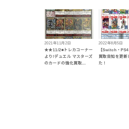
2021年11月2日
2022年8月5日
★★11/2■トレカコーナー
【Switch・P
より!デュエル マスターズ
買取告知を更新
のカードの強化買取…
た！