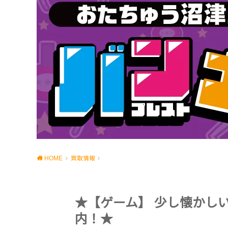
HOME
買取情報
★【ゲーム】 少し懐かし
内！★