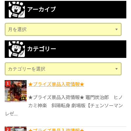
アーカイブ
ア
ー
カ
カテゴリー
イ
ブ
カ
テ
ゴ
★プライズ景品入荷情報★
リ
★プライズ景品入荷情報★ 竈門炭治郎 ヒノ
ー
カミ神楽 斜陽転身 劇場版【チェンソーマン
レゼ...
★プライズ景品入荷情報★