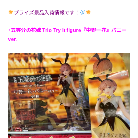
プライズ景品入荷情報です！
･五等分の花嫁 Trio Try It figure『中野一花』バニー
ver.