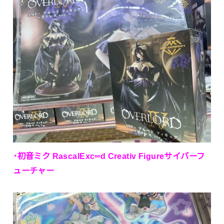
･初音ミク RascalExc∞d Creativ Figureサイバーフ
ューチャー