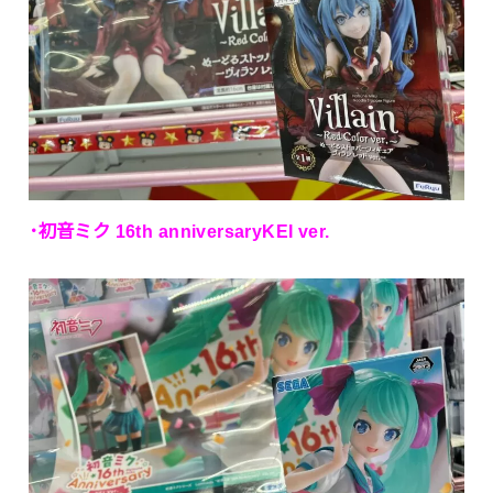
･初音ミク 16th anniversaryKEI ver.