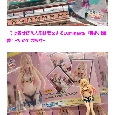
･その着せ替え人形は恋をするLuminasta『喜多川海
夢』ｰ初めての採寸ｰ