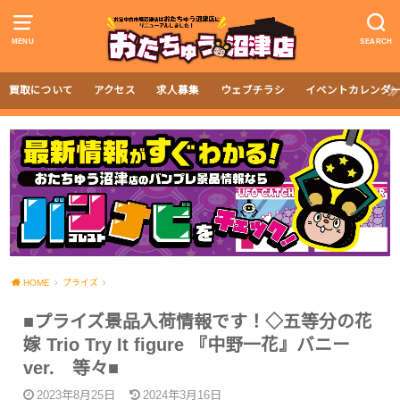
MENU
SEARCH
買取について
アクセス
求人募集
ウェブチラシ
イベントカレンダ
HOME
プライズ
■プライズ景品入荷情報です！◇五等分の花
嫁 Trio Try It figure 『中野一花』バニー
ver. 等々■
2023年8月25日
2024年3月16日