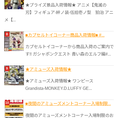
★プライズ景品入荷情報★ アニメ【鬼滅の
刃】フィギュア-絆ノ装-伍拾壱ノ型 狛治 アニ
メ【...
■カプセルトイコーナー商品入荷情報■ #...
カプセルトイコーナーから商品入荷のご案内で
す!! ガシャポンクエスト 青い森のエルフ編#...
★アミューズ入荷情報★
★アミューズ入荷情報★ ワンピース
Grandista-MONKEY.D.LUFFY GE...
■夜間のアミューズメントコーナー入場制限...
夜間のアミューズメントコーナー入場制限のお