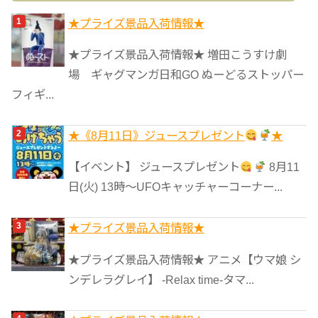
ゴ
★プライズ景品入荷情報★
リ
★プライズ景品入荷情報★ 増田こうすけ劇
ー
場 ギャグマンガ日和GO ぬーどるストッパー
フィギ...
★《8月11日》ジュースプレゼント
★
【イベント】 ジュースプレゼント
8月11
日(火) 13時〜UFOキャッチャーコーナー...
★プライズ景品入荷情報★
★プライズ景品入荷情報★ アニメ【ウマ娘 シ
ンデレラグレイ】 -Relax time-タマ...