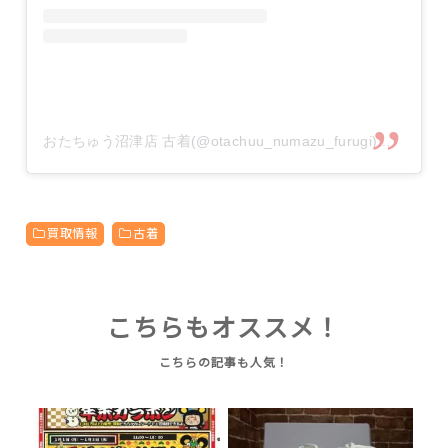
おたちゅう沼津店 古着(@otachuu_numazu_furugi)がシェアした投稿
買取情報
古着
こちらもオススメ！