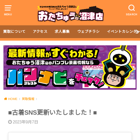
MENU
SEARCH
買取について
アクセス
求人募集
ウェブチラシ
イベントカレンダ
HOME
買取情報
■古着SNS更新いたしました！■
2023年9月7日