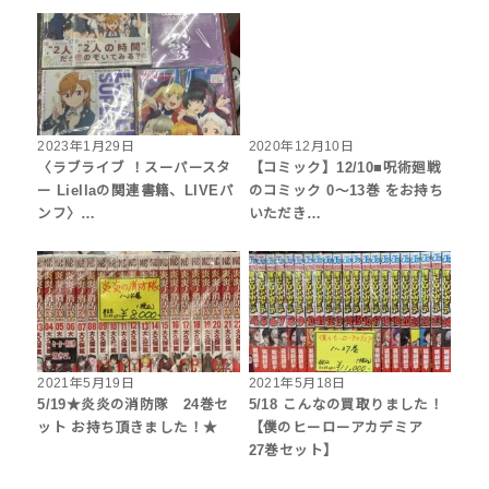
2023年1月29日
2020年12月10日
〈ラブライブ ！スーパースタ
【コミック】12/10■呪術廻戦
ー Liellaの関連書籍、LIVEパ
のコミック 0～13巻 をお持ち
ンフ〉…
いただき…
2021年5月19日
2021年5月18日
5/19★炎炎の消防隊 24巻セ
5/18 こんなの買取りました！
ット お持ち頂きました！★
【僕のヒーローアカデミア
27巻セット】