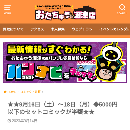
MENU
SEARCH
買取について
アクセス
求人募集
ウェブチラシ
イベントカレンダ
HOME
コミック・書籍
★★9月16日（土）〜18日（月）◆5000円
以下のセットコミックが半額★★
2023年9月14日