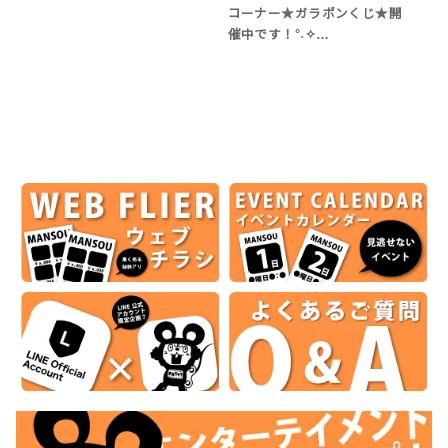
コーナー★ガラポンくじ★開
催中です！°˖✧…