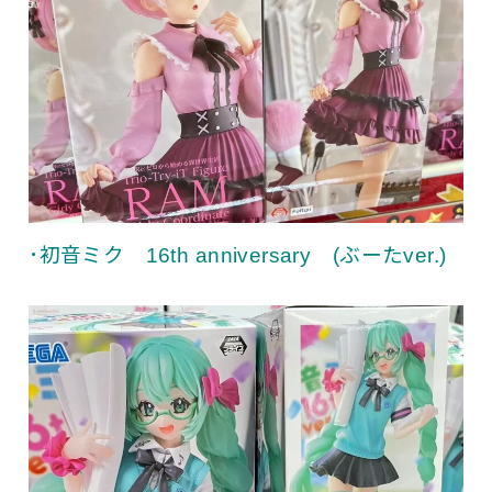
･初音ミク 16th anniversary (ぶーたver.)