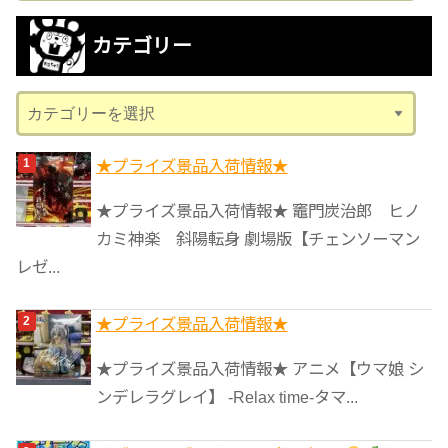
カ
カテゴリー
イ
ブ
カ
テ
ゴ
★プライズ景品入荷情報★
リ
★プライズ景品入荷情報★ 竈門炭治郎 ヒノ
ー
カミ神楽 斜陽転身 劇場版【チェンソーマン
レゼ...
★プライズ景品入荷情報★
★プライズ景品入荷情報★ アニメ【ウマ娘 シ
ンデレラグレイ】 -Relax time-タマ...