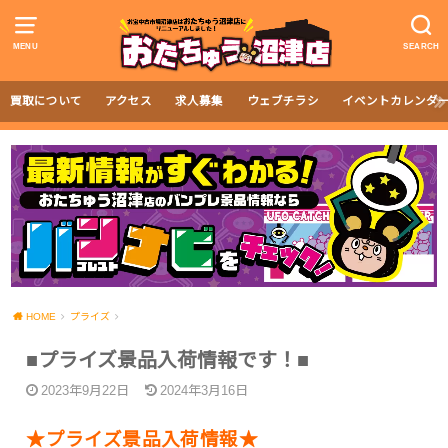
MENU
SEARCH
買取について
アクセス
求人募集
ウェブチラシ
イベントカレンダ
HOME
プライズ
■プライズ景品入荷情報です！■
2023年9月22日
2024年3月16日
★プライズ景品入荷情報★