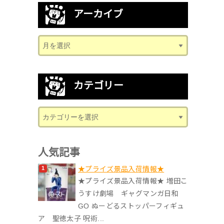
アーカイブ
カテゴリー
人気記事
★プライズ景品入荷情報★
★プライズ景品入荷情報★ 増田こ
うすけ劇場 ギャグマンガ日和
GO ぬーどるストッパーフィギュ
ア 聖徳太子 呪術...