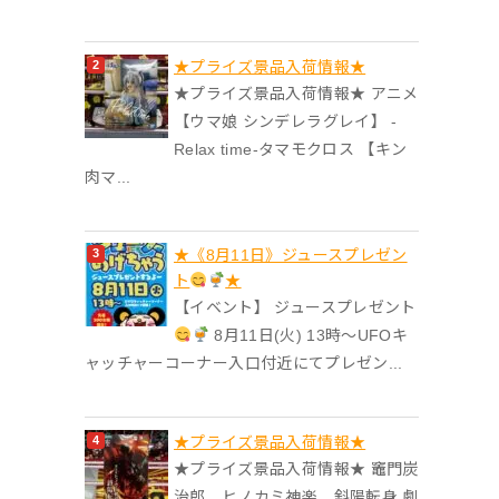
★プライズ景品入荷情報★
★プライズ景品入荷情報★ アニメ
【ウマ娘 シンデレラグレイ】 -
Relax time-タマモクロス 【キン
肉マ...
★《8月11日》ジュースプレゼン
ト
★
【イベント】 ジュースプレゼント
8月11日(火) 13時〜UFOキ
ャッチャーコーナー入口付近にてプレゼン...
★プライズ景品入荷情報★
★プライズ景品入荷情報★ 竈門炭
治郎 ヒノカミ神楽 斜陽転身 劇