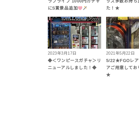
ラブライブ 1000円ガチャ
ッズ多数お持ち
にS賞景品追加
た！★
2023年3月17日
2021年5月22日
◆＜ワンピースガチャ＞リ
5/22★FGOレ
ニューアルしました！◆
アご用意してお
★