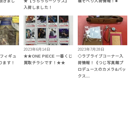
頂きまし
★【うちっちーグッズ】
寝そべり入荷情報！■
入荷しました！
2023年6月14日
2023年7月28日
アフィギュ
★★ONE PIECE 一番くじ
◇ラブライブコーナー入
ります！
買取チラシです！★★
荷情報！《つじ写真館プ
ロデュースのカメラ&バッ
クス…