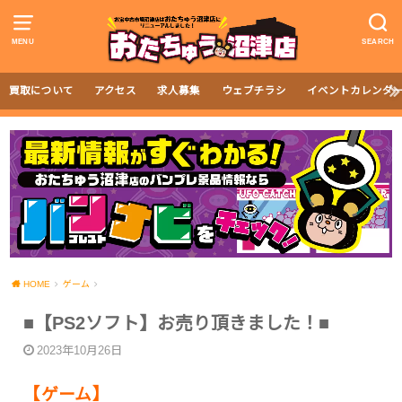
MENU
SEARCH
買取について
アクセス
求人募集
ウェブチラシ
イベントカレンダ
HOME
ゲーム
■【PS2ソフト】お売り頂きました！■
2023年10月26日
【ゲーム】