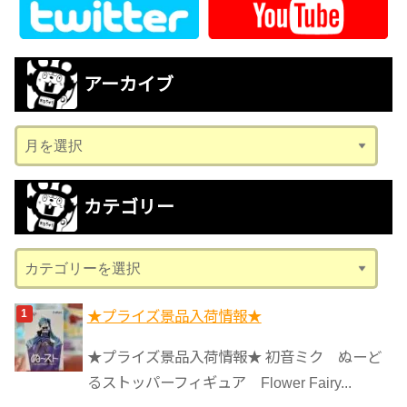
アーカイブ
ア
ー
カ
カテゴリー
イ
ブ
カ
テ
ゴ
★プライズ景品入荷情報★
リ
★プライズ景品入荷情報★ 初音ミク ぬーど
ー
るストッパーフィギュア Flower Fairy...