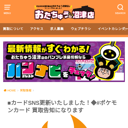
MENU
SEARCH
買取について
アクセス
求人募集
ウェブチラシ
イベントカレンダ
HOME
買取情報
■カードSNS更新いたしました！◆#ポケモ
ンカード 買取告知になります