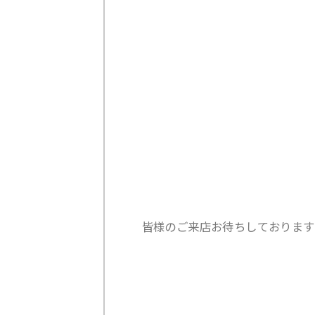
皆様のご来店お待ちしております