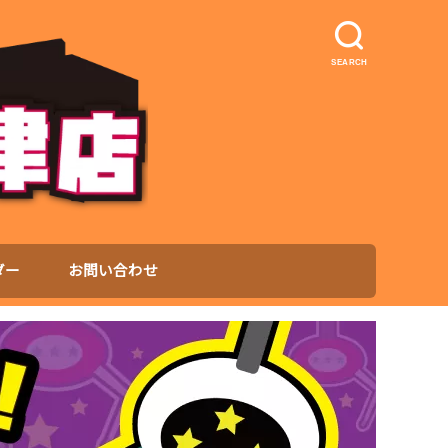
SEARCH
ダー
お問い合わせ