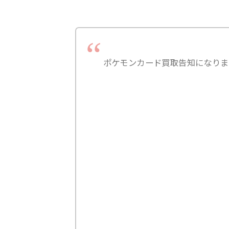
ポケモンカード買取告知になりま