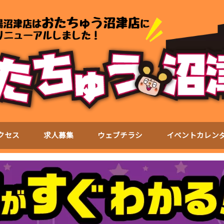
クセス
求人募集
ウェブチラシ
イベントカレン