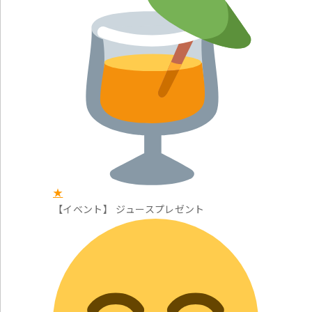
★
【イベント】 ジュースプレゼント