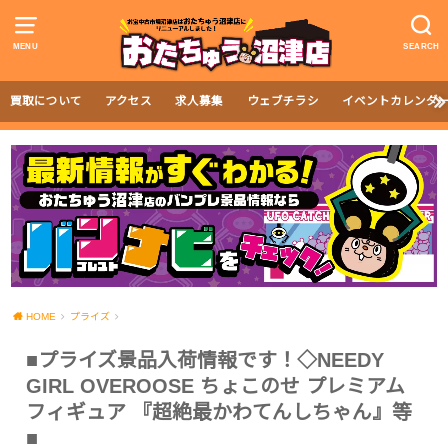
MENU
SEARCH
買取について
アクセス
求人募集
ウェブチラシ
イベントカレンダ
HOME
プライズ
■プライズ景品入荷情報です！◇NEEDY
GIRL OVEROOSE ちょこのせ プレミアム
フィギュア 『超絶最かわてんしちゃん』等
■