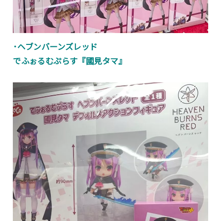
･ヘブンバーンズレッド
でふぉるむぷらす『國見タマ』