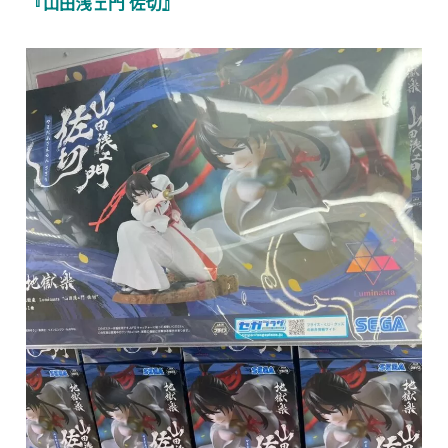
『山田浅ェ門 佐切』