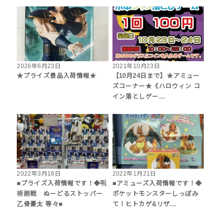
2026年6月23日
2021年10月23日
★プライズ景品入荷情報★
【10月24日まで】★アミュー
ズコーナー★《ハロウィン コ
イン落としゲー…
2022年3月18日
2022年1月21日
■プライズ入荷情報です！◆呪
■アミューズ入荷情報です！◆
術廻戦 ぬーどるストッパー
ポケットモンスターしっぽみ
乙骨憂太 等々■
て！ヒトカゲ&リザ…