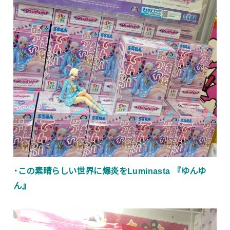
･この素晴らしい世界に爆炎をLuminasta 『ゆんゆ
ん』