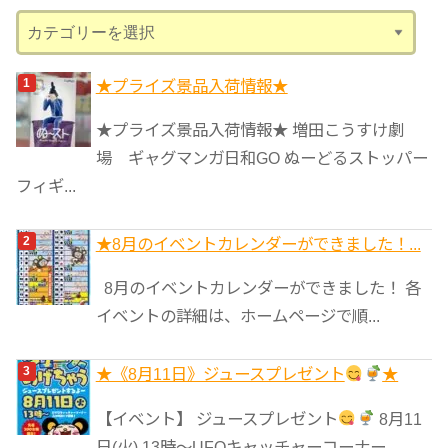
ブ
カ
テ
ゴ
★プライズ景品入荷情報★
リ
★プライズ景品入荷情報★ 増田こうすけ劇
ー
場 ギャグマンガ日和GO ぬーどるストッパー
フィギ...
★8月のイベントカレンダーができました！...
8月のイベントカレンダーができました！ 各
イベントの詳細は、ホームページで順...
★《8月11日》ジュースプレゼント
★
【イベント】 ジュースプレゼント
8月11
日(火) 13時〜UFOキャッチャーコーナー...