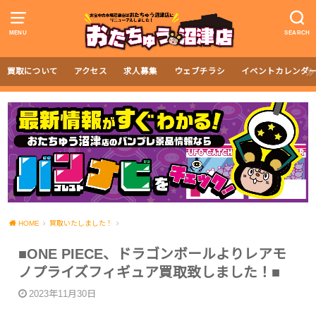
MENU
SEARCH
買取について
アクセス
求人募集
ウェブチラシ
イベントカレンダ
HOME
買取いたしました！
■ONE PIECE、ドラゴンボールよりレアモ
ノプライズフィギュア買取致しました！■
2023年11月30日