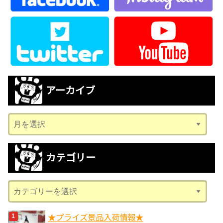
アーカイブ
ア
ー
カ
カテゴリー
イ
ブ
カ
テ
ゴ
★プライズ景品入荷情報★