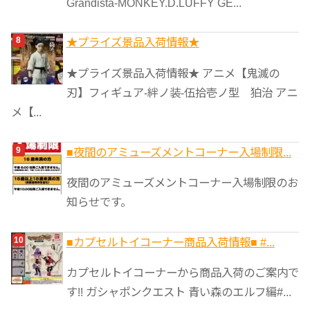
Grandista-MONKEY.D.LUFFY GE...
★プライズ景品入荷情報★
★プライズ景品入荷情報★ アニメ【鬼滅の
刃】フィギュア-絆ノ装-伍拾壱ノ型 狛治 アニ
メ【...
■夜間のアミューズメントコーナー入場制限...
夜間のアミューズメントコーナー入場制限のお
知らせです。
■カプセルトイコーナー商品入荷情報■ #...
カプセルトイコーナーから商品入荷のご案内で
す!! ガシャポンクエスト 青い森のエルフ編#...