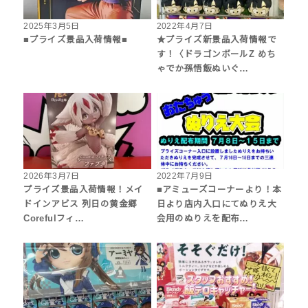
2025年3月5日
2022年4月7日
■プライズ景品入荷情報■
★プライズ新景品入荷情報で
す！〈ドラゴンボールZ めち
ゃでか孫悟飯ぬいぐ…
2026年3月7日
2022年7月9日
プライズ景品入荷情報！メイ
■アミューズコーナーより！本
ドインアビス 列日の黄金郷
日より店内入口にてぬりえ大
Corefulフィ…
会用のぬりえを配布…