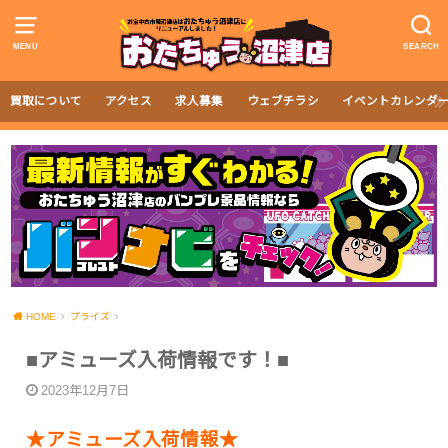
MENU
SEARCH
買取について
アクセス
求人募集
ウェブチラシ
イベントカレンダ
HOME
プライズ
■アミューズ入荷情報です！■
2023年12月7日
★アミューズ入荷情報★