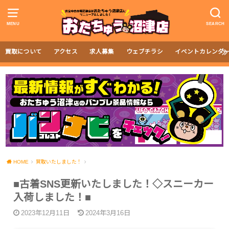
MENU
SEARCH
買取について
アクセス
求人募集
ウェブチラシ
イベントカレンダ
HOME
買取いたしました！
■古着SNS更新いたしました！◇スニーカー
入荷しました！■
2023年12月11日
2024年3月16日