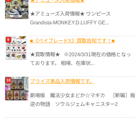
★アミューズ入荷情報★ ワンピース
Grandista-MONKEY.D.LUFFY GE...
■《ベイブレードX》買取告知です！■
★買取情報★ ※2024/3/31現在の価格となっ
ております。 相場、在庫状...
プライズ景品入荷情報です。
劇場版 魔法少女まどか☆マギカ ［新編］叛
逆の物語 ソウルジェムキャニスター2