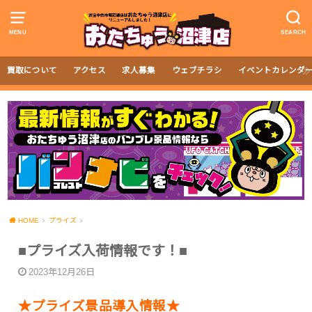
MENU
SEARCH
買取について
アクセス
求人募集
ウェブチラシ
イベントカレンダ
HOME
プライズ
■プライズ入荷情報です！■
2023年12月26日
★プライズ景品導入情報★