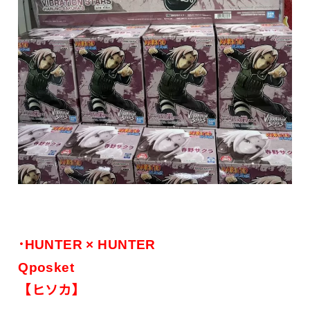
･HUNTER × HUNTER
Qposket
【ヒソカ】