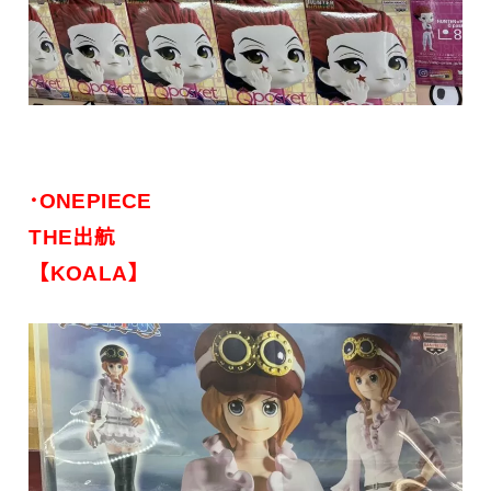
･ONEPIECE
THE出航
【KOALA】