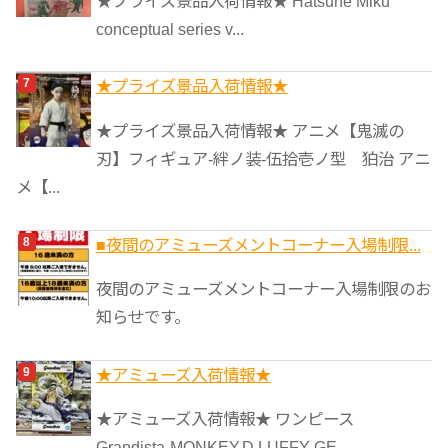
★プライズ景品入荷情報★ Hatsune Miku
conceptual series v...
★プライズ景品入荷情報★
★プライズ景品入荷情報★ アニメ【鬼滅の
刃】フィギュア-絆ノ装-伍拾壱ノ型 狛治 アニ
メ【...
■夜間のアミューズメントコーナー入場制限...
夜間のアミューズメントコーナー入場制限のお
知らせです。
★アミューズ入荷情報★
★アミューズ入荷情報★ ワンピース
Grandista-MONKEY.D.LUFFY GE...