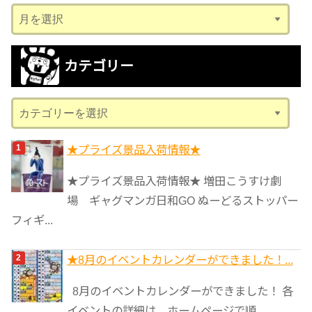
ア
ー
カ
カテゴリー
イ
ブ
カ
テ
ゴ
★プライズ景品入荷情報★
リ
★プライズ景品入荷情報★ 増田こうすけ劇
ー
場 ギャグマンガ日和GO ぬーどるストッパー
フィギ...
★8月のイベントカレンダーができました！...
8月のイベントカレンダーができました！ 各
イベントの詳細は、ホームページで順...