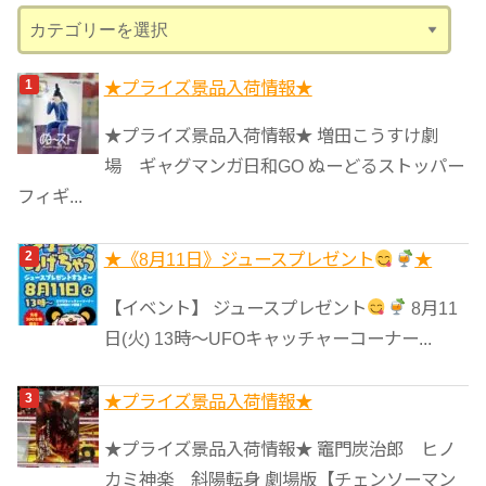
カ
テ
ゴ
★プライズ景品入荷情報★
リ
★プライズ景品入荷情報★ 増田こうすけ劇
ー
場 ギャグマンガ日和GO ぬーどるストッパー
フィギ...
★《8月11日》ジュースプレゼント
★
【イベント】 ジュースプレゼント
8月11
日(火) 13時〜UFOキャッチャーコーナー...
★プライズ景品入荷情報★
★プライズ景品入荷情報★ 竈門炭治郎 ヒノ
カミ神楽 斜陽転身 劇場版【チェンソーマン