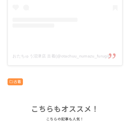
おたちゅう沼津店 古着(@otachuu_numazu_furugi)がシェアした投稿
古着
こちらもオススメ！