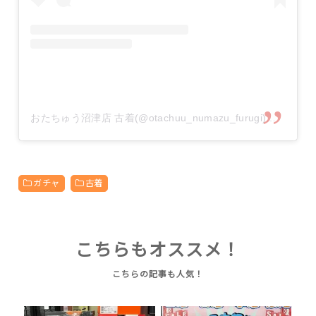
おたちゅう沼津店 古着(@otachuu_numazu_furugi)がシェアした投稿
ガチャ
古着
こちらもオススメ！