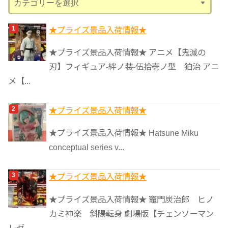
テ
ゴ
★プライズ景品入荷情報★
リ
★プライズ景品入荷情報★ アニメ【鬼滅の
ー
刃】フィギュア-絆ノ装-伍拾壱ノ型 狛治 アニ
メ【...
★プライズ景品入荷情報★
★プライズ景品入荷情報★ Hatsune Miku
conceptual series v...
★プライズ景品入荷情報★
★プライズ景品入荷情報★ 竈門炭治郎 ヒノ
カミ神楽 斜陽転身 劇場版【チェンソーマン
レゼ...