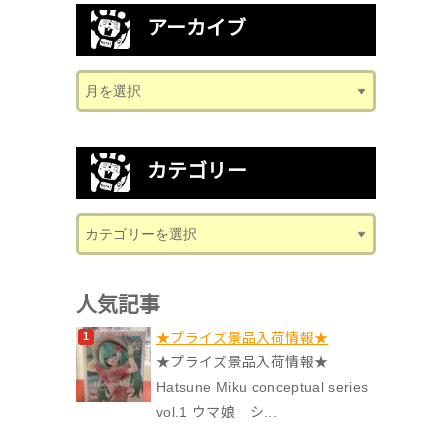
アーカイブ
カテゴリー
人気記事
★プライズ景品入荷情報★
★プライズ景品入荷情報★
Hatsune Miku conceptual series
vol.1 ウマ娘 シ...