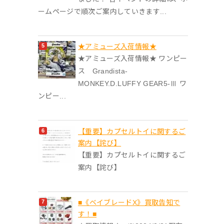
ームページで順次ご案内していきます...
★アミューズ入荷情報★
★アミューズ入荷情報★ ワンピー
ス Grandista-
MONKEY.D.LUFFY GEAR5-Ⅲ ワ
ンピー...
【重要】カプセルトイに関するご
案内【詫び】
【重要】カプセルトイに関するご
案内【詫び】
■《ベイブレードX》買取告知で
す！■