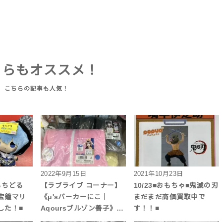
ちらもオススメ！
2022年9月15日
2021年10月23日
》もちどる
【ラブライブ コーナー】
10/23■おもちゃ■鬼滅の刃
宝鐘マリ
《μ'sパーカーにこ｜
まだまだ高価買取中で
した！■
Aqoursブルゾン善子》…
す！！■