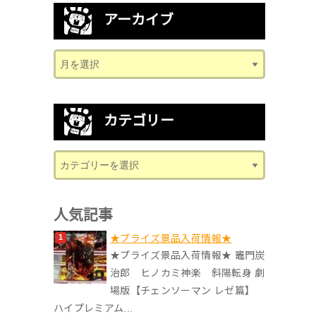
アーカイブ
カテゴリー
人気記事
★プライズ景品入荷情報★
★プライズ景品入荷情報★ 竈門炭
治郎 ヒノカミ神楽 斜陽転身 劇
場版【チェンソーマン レゼ篇】
ハイプレミアム...