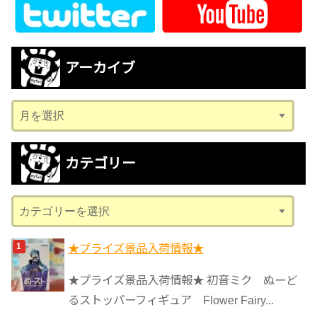
アーカイブ
ア
ー
カ
カテゴリー
イ
ブ
カ
テ
ゴ
★プライズ景品入荷情報★
リ
★プライズ景品入荷情報★ 初音ミク ぬーど
ー
るストッパーフィギュア Flower Fairy...