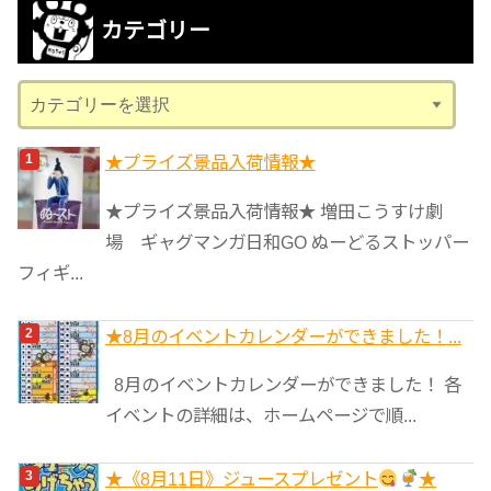
カ
カテゴリー
イ
ブ
カ
テ
ゴ
★プライズ景品入荷情報★
リ
★プライズ景品入荷情報★ 増田こうすけ劇
ー
場 ギャグマンガ日和GO ぬーどるストッパー
フィギ...
★8月のイベントカレンダーができました！...
8月のイベントカレンダーができました！ 各
イベントの詳細は、ホームページで順...
★《8月11日》ジュースプレゼント
★