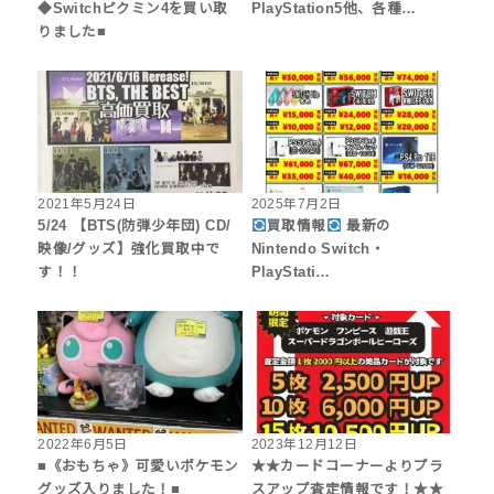
◆Switchピクミン4を買い取
PlayStation5他、各種…
りました■
2021年5月24日
2025年7月2日
5/24 【BTS(防弾少年団) CD/
買取情報
最新の
映像/グッズ】強化買取中で
Nintendo Switch・
す！！
PlayStati…
2022年6月5日
2023年12月12日
■《おもちゃ》可愛いポケモン
★★カードコーナーよりプラ
グッズ入りました！■
スアップ査定情報です！★★